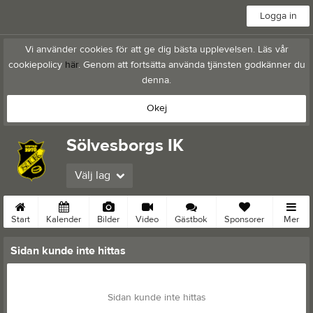
Logga in
Vi använder cookies för att ge dig bästa upplevelsen. Läs vår
cookiepolicy
här
. Genom att fortsätta använda tjänsten godkänner du
denna.
Okej
Sölvesborgs IK
Välj lag
Start
Kalender
Bilder
Video
Gästbok
Sponsorer
Mer
Sidan kunde inte hittas
Sidan kunde inte hittas