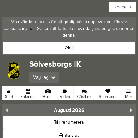
Logga in
Vi använder cookies för att ge dig bästa upplevelsen. Läs vår
cookiepolicy
här
. Genom att fortsätta använda tjänsten godkänner du
denna.
Okej
Sölvesborgs IK
Välj lag
Start
Kalender
Bilder
Video
Gästbok
Sponsorer
Mer
Augusti 2026
Prenumerera
Skriv ut