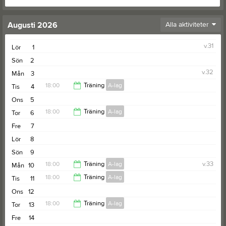
Augusti 2026
Alla aktiviteter
v.31
Lör
1
Sön
2
v.32
Mån
3
18:00
Träning
A-lag
Tis
4
Ons
5
19:30
18:00
Träning
A-lag
Tor
6
Fre
7
19:30
Lör
8
Sön
9
18:00
Träning
A-lag
v.33
Mån
10
18:00
Träning
A-lag
Tis
11
19:30
Ons
12
19:30
18:00
Träning
A-lag
Tor
13
Fre
14