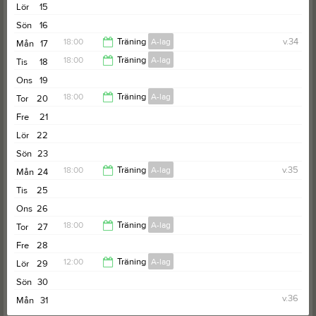
19:30
Lör
15
Sön
16
18:00
Träning
A-lag
v.34
Mån
17
18:00
Träning
A-lag
Tis
18
19:30
Ons
19
19:30
18:00
Träning
A-lag
Tor
20
Fre
21
19:30
Lör
22
Sön
23
18:00
Träning
A-lag
v.35
Mån
24
Tis
25
19:30
Ons
26
18:00
Träning
A-lag
Tor
27
Fre
28
19:30
12:00
Träning
A-lag
Lör
29
Sön
30
20:00
v.36
Mån
31