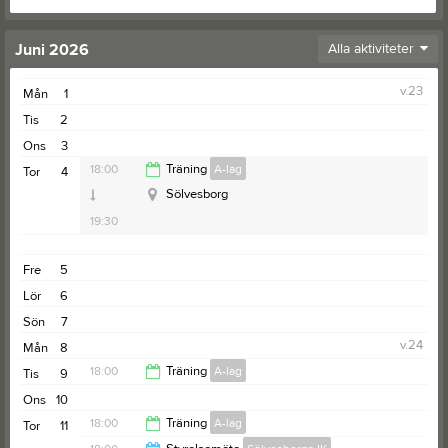
Juni 2026
Alla aktiviteter
v.23
Mån
1
Tis
2
Ons
3
18:00
Träning
A-lag
Tor
4
Sölvesborg
19:30
Fre
5
Lör
6
Sön
7
v.24
Mån
8
18:00
Träning
A-lag
Tis
9
Ons
10
19:00
18:00
Träning
A-lag
Tor
11