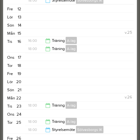
18:00
Styrelsemöte
Sölvesborgs IK
19:30
Fre
12
19:00
Lör
13
Sön
14
v.25
Mån
15
16:00
Träning
A-lag
Tis
16
18:00
Träning
A-lag
18:00
Ons
17
19:00
Tor
18
Fre
19
Lör
20
Sön
21
v.26
Mån
22
18:00
Träning
A-lag
Tis
23
Ons
24
19:00
18:00
Träning
A-lag
Tor
25
18:00
Styrelsemöte
Sölvesborgs IK
19:30
Fre
26