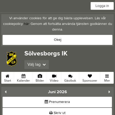
Logga in
Vi använder cookies för att ge dig bästa upplevelsen. Läs vår
cookiepolicy
här
. Genom att fortsätta använda tjänsten godkänner du
denna.
Okej
Sölvesborgs IK
Välj lag
Start
Kalender
Bilder
Video
Gästbok
Sponsorer
Mer
Juni 2026
Prenumerera
Skriv ut