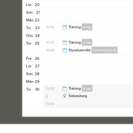
Lör
20
Sön
21
Mån
22
18:00
Träning
A-lag
Tis
23
Ons
24
19:00
18:00
Träning
A-lag
Tor
25
18:00
Styrelsemöte
Sölvesborgs IK
19:30
Fre
26
19:30
Lör
27
Sön
28
Mån
29
18:00
Träning
A-lag
Tis
30
Sölvesborg
19:00