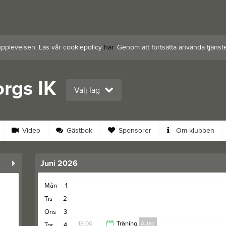
upplevelsen. Läs vår cookiepolicy
här
. Genom att fortsätta använda tjän
rgs IK
Välj lag
Video
Gästbok
Sponsorer
Om klubben
Juni 2026
Mån
1
Tis
2
Ons
3
18:00
Träning
A-lag
Tor
4