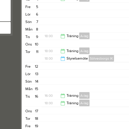
Fre
5
19:30
Lör
6
Sön
7
Mån
8
18:00
Träning
A-lag
Tis
9
Ons
10
19:00
18:00
Träning
A-lag
Tor
11
18:00
Styrelsemöte
Sölvesborgs IK
19:30
Fre
12
19:00
Lör
13
Sön
14
Mån
15
16:00
Träning
A-lag
Tis
16
18:00
Träning
A-lag
18:00
Ons
17
19:00
Tor
18
Fre
19