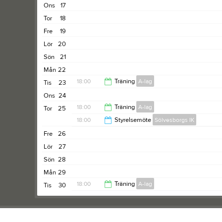
Ons
17
Tor
18
Fre
19
Lör
20
Sön
21
Mån
22
18:00
Träning
A-lag
Tis
23
Ons
24
19:00
18:00
Träning
A-lag
Tor
25
18:00
Styrelsemöte
Sölvesborgs IK
19:30
Fre
26
19:30
Lör
27
Sön
28
Mån
29
18:00
Träning
A-lag
Tis
30
19:00