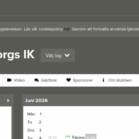
upplevelsen. Läs vår cookiepolicy
här
. Genom att fortsätta använda tjän
rgs IK
Välj lag
Video
Gästbok
Sponsorer
Om klubben
Juni 2026
Mån
1
Tis
2
Ons
3
18:00
Träning
A-lag
Tor
4